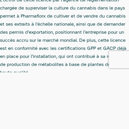
L’octroi de cette licence par l’agence de réglementation
chargée de superviser la culture du cannabis dans le pays
permet à Pharmaflorx de cultiver et de vendre du cannabis
et ses extraits à l’échelle nationale, ainsi que de demander
des permis d’exportation, positionnant l’entreprise pour un
succès accru sur le marché mondial. De plus, cette licence
est en conformité avec les certifications GPP et GACP déjà
en place pour l’installation, qui ont contribué à sa réputation
de production de métabolites à base de plantes de la plus
haute qualité.
Pharmaflorx reconnaît l’importance de se conformer aux
réglementations et normes internationales, et l’obtention de
cette licence est un témoignage de l’engagement
inébranlable de l’entreprise à respecter et à dépasser les
normes de qualité les plus élevées. Cet engagement est
également démontré par la poursuite actuelle de la